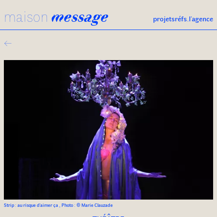
maison
message
projets
réfs.
l'agence
←
Strip : au risque d'aimer ça , Photo : © Marie Clauzade