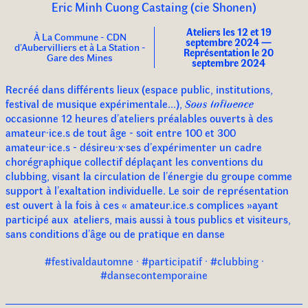
Eric Minh Cuong Castaing (cie Shonen)
Ateliers les 12 et 19
À La Commune - CDN
septembre 2024 —
d’Aubervilliers et à La Station -
Représentation le 20
Gare des Mines
septembre 2024
Recréé dans différents lieux (espace public, institutions,
festival de musique expérimentale...),
Sous Influence
occasionne 12 heures d’ateliers préalables ouverts à des
amateur·ice.s de tout âge - soit entre 100 et 300
amateur·ice.s - désireu·x·ses d’expérimenter un cadre
chorégraphique collectif déplaçant les conventions du
clubbing, visant la circulation de l’énergie du groupe comme
support à l’exaltation individuelle. Le soir de représentation
est ouvert à la fois à ces « amateur.ice.s complices »ayant
participé aux ateliers, mais aussi à tous publics et visiteurs,
sans conditions d’âge ou de pratique en danse
#festivaldautomne · #participatif · #clubbing ·
#dansecontemporaine