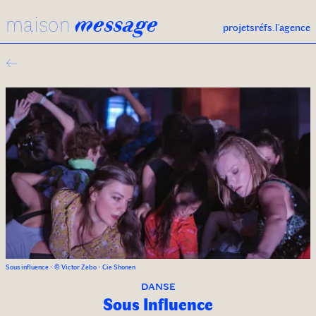
maison
message
projets
réfs.
l'agence
←
Sous influence - © Victor Zebo - Cie Shonen
danse
Sous Influence