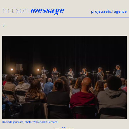
maison
message
projets
réfs.
l'agence
←
Récit de jeunesse, photo : © Déborah Bernard