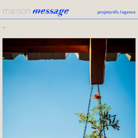
maison
message
projets
réfs.
l'agence
←