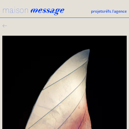
maison
message
projets
réfs.
l'agence
←