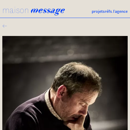
maison
message
projets
réfs.
l'agence
←