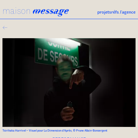
maison
message
projets
réfs.
l'agence
←
Tsirihaka Harrivel – Visuel pour La Dimension d'Après, © Prune Allain-Bonsergent