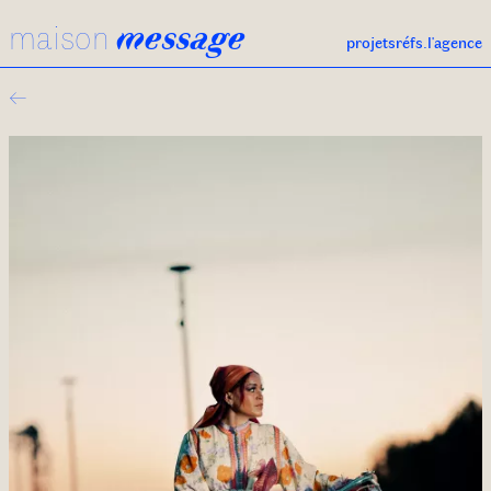
maison
message
projets
réfs.
l'agence
←