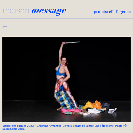
maison
message
projets
réfs.
l'agence
←
Visuel Faits d'Hiver 2023 – Christine Armanger : Je vois, venant de la mer, une bête monte. Photo : ©
Salim Santa Lucia