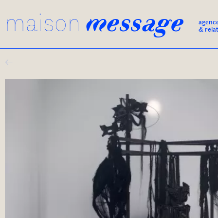
maison
message
agenc
& rela
←