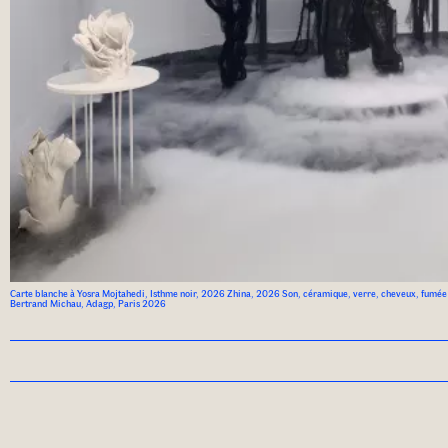
Carte blanche à Yosra Mojtahedi, Isthme noir, 2026 Zhina, 2026 Son, céramique, verre, cheveux, fumée
Bertrand Michau, Adagp, Paris 2026