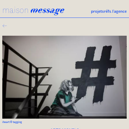
maison
message
projets
réfs.
l'agence
←
iheart © tagging